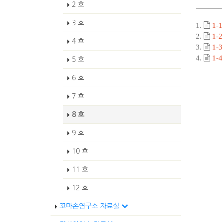
2 호
3 호
1.
1-
2.
1-
4 호
3.
1
4.
1-
5 호
6 호
7 호
8 호
9 호
10 호
11 호
12 호
꼬마손연구소 자료실