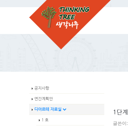
공지사항
연간계획안
디아르테 자료실
1단계
1 호
글쓴이