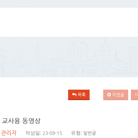
목록
이전글
 교사용 동영상
관리자
:
작성일:
23-09-15
유형:
일반글