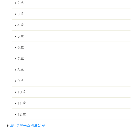
2 호
3 호
4 호
5 호
6 호
7 호
8 호
9 호
10 호
11 호
12 호
꼬마손연구소 자료실